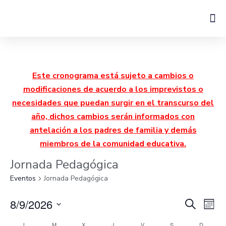
Este cronograma está sujeto a cambios o
modificaciones de acuerdo a los imprevistos o
necesidades que puedan surgir en el transcurso del
año, dichos cambios serán informados con
antelación a los padres de familia y demás
miembros de la comunidad educativa.
Jornada Pedagógica
Eventos
Jornada Pedagógica
Nave
Na
8/9/2026
Buscar
Mes
Seleccionar
d
de
fecha.
L
M
X
J
V
S
D