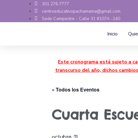
301 276 7777
centroeducativopachamama@gmail.com
Sede Campestre - Calle 31 #107A -140
Inicio
Qui
Este cronograma está sujeto a ca
transcurso del año, dichos cambio
« Todos los Eventos
Cuarta Escue
octubre 21