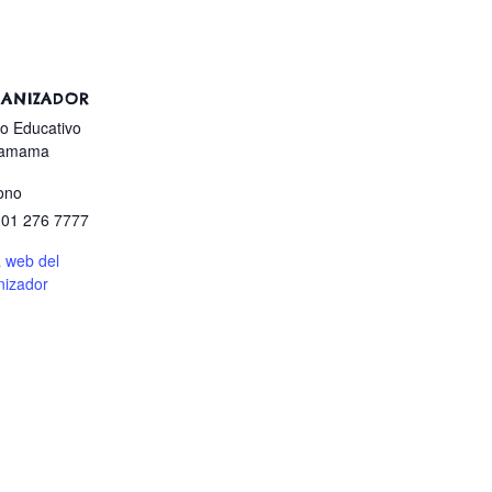
ANIZADOR
o Educativo
hamama
ono
301 276 7777
a web del
nizador