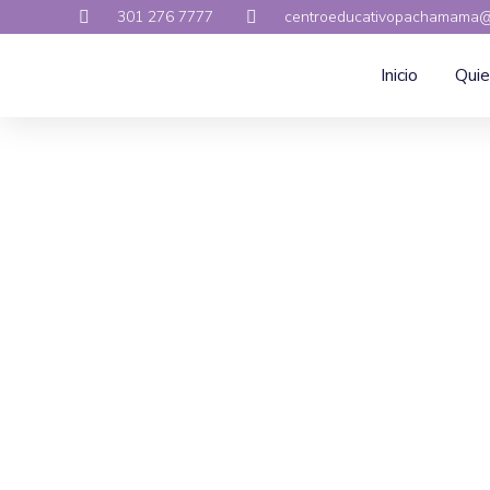
301 276 7777
centroeducativopachamama@
Inicio
Qui