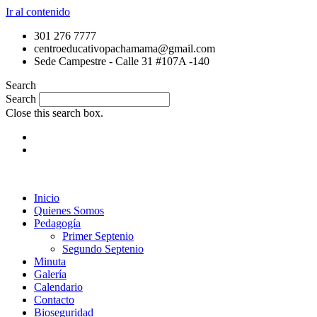
Ir al contenido
301 276 7777
centroeducativopachamama@gmail.com
Sede Campestre - Calle 31 #107A -140
Search
Search
Close this search box.
Inicio
Quienes Somos
Pedagogía
Primer Septenio
Segundo Septenio
Minuta
Galería
Calendario
Contacto
Bioseguridad