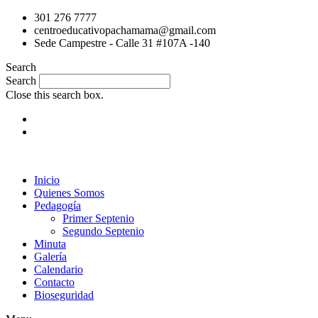
Ir
301 276 7777
al
centroeducativopachamama@gmail.com
contenido
Sede Campestre - Calle 31 #107A -140
Search
Search
Close this search box.
Inicio
Quienes Somos
Pedagogía
Primer Septenio
Segundo Septenio
Minuta
Galería
Calendario
Contacto
Bioseguridad