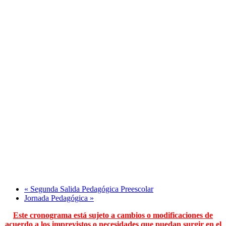
«
Segunda Salida Pedagógica Preescolar
Jornada Pedagógica
»
Este cronograma está sujeto a cambios o modificaciones de
acuerdo a los imprevistos o necesidades que puedan surgir en el