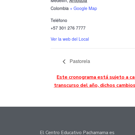
Medellín
,
Antioquia
Colombia
+ Google Map
Teléfono
+57 301 276 7777
Ver la web del Local
Pastorela
Este cronograma está sujeto a ca
transcurso del año, dichos cambio
El Centro Educativo Pachamama es