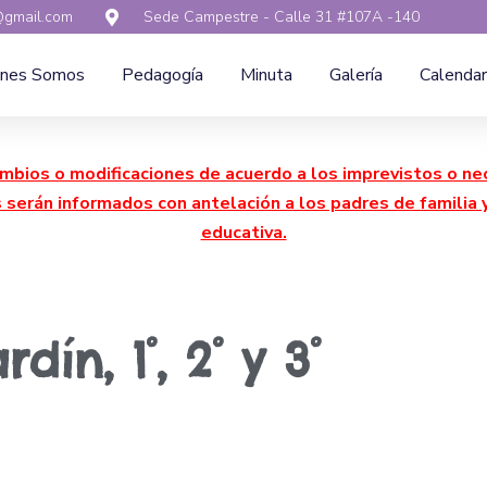
gmail.com
Sede Campestre - Calle 31 #107A -140
enes Somos
Pedagogía
Minuta
Galería
Calendar
mbios o modificaciones de acuerdo a los imprevistos o ne
s serán informados con antelación a los padres de famili
educativa.
dín, 1°, 2° y 3°