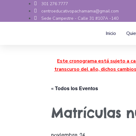
301 276 7777
centroeducativopachamama@gmail.com
Sede Campestre - Calle 31 #107A -140
Inicio
Qui
Este cronograma está sujeto a ca
transcurso del año, dichos cambio
« Todos los Eventos
Matrículas 
noviembre 24