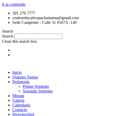
Ir al contenido
301 276 7777
centroeducativopachamama@gmail.com
Sede Campestre - Calle 31 #107A -140
Search
Search
Close this search box.
Inicio
Quienes Somos
Pedagogía
Primer Septenio
Segundo Septenio
Minuta
Galería
Calendario
Contacto
Bioseguridad