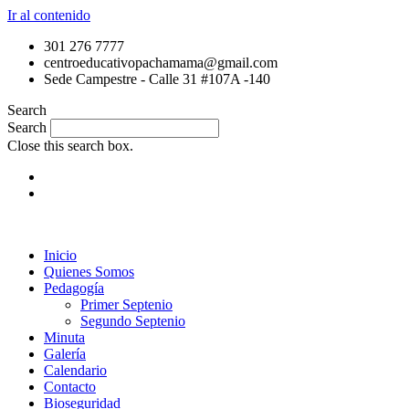
Ir al contenido
301 276 7777
centroeducativopachamama@gmail.com
Sede Campestre - Calle 31 #107A -140
Search
Search
Close this search box.
Inicio
Quienes Somos
Pedagogía
Primer Septenio
Segundo Septenio
Minuta
Galería
Calendario
Contacto
Bioseguridad