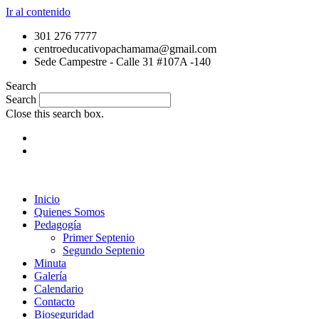
Ir al contenido
301 276 7777
centroeducativopachamama@gmail.com
Sede Campestre - Calle 31 #107A -140
Search
Search
Close this search box.
Inicio
Quienes Somos
Pedagogía
Primer Septenio
Segundo Septenio
Minuta
Galería
Calendario
Contacto
Bioseguridad