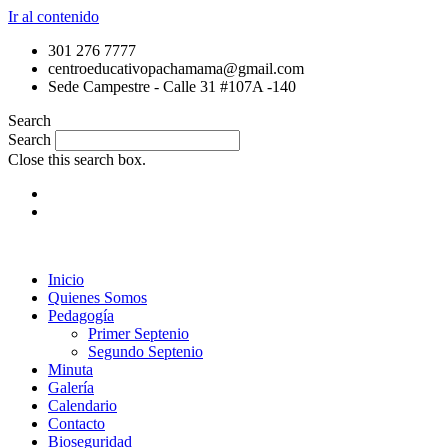
Ir al contenido
301 276 7777
centroeducativopachamama@gmail.com
Sede Campestre - Calle 31 #107A -140
Search
Search
Close this search box.
Inicio
Quienes Somos
Pedagogía
Primer Septenio
Segundo Septenio
Minuta
Galería
Calendario
Contacto
Bioseguridad