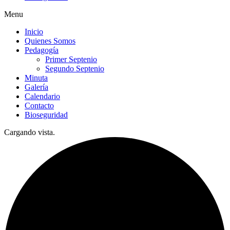
Menu
Inicio
Quienes Somos
Pedagogía
Primer Septenio
Segundo Septenio
Minuta
Galería
Calendario
Contacto
Bioseguridad
Cargando vista.