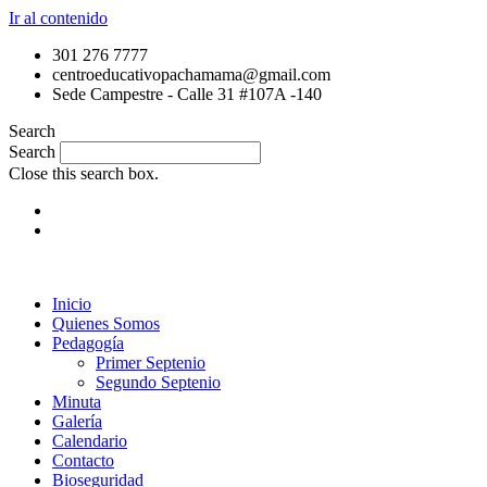
Ir al contenido
301 276 7777
centroeducativopachamama@gmail.com
Sede Campestre - Calle 31 #107A -140
Search
Search
Close this search box.
Inicio
Quienes Somos
Pedagogía
Primer Septenio
Segundo Septenio
Minuta
Galería
Calendario
Contacto
Bioseguridad