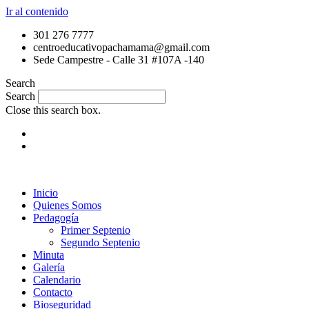
Ir al contenido
301 276 7777
centroeducativopachamama@gmail.com
Sede Campestre - Calle 31 #107A -140
Search
Search
Close this search box.
Inicio
Quienes Somos
Pedagogía
Primer Septenio
Segundo Septenio
Minuta
Galería
Calendario
Contacto
Bioseguridad