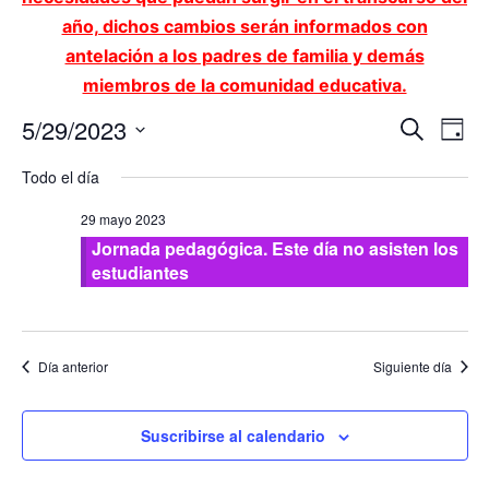
año, dichos cambios serán informados con
antelación a los padres de familia y demás
miembros de la comunidad educativa.
Nave
Na
5/29/2023
Buscar
Día
Seleccionar
de
de
fecha.
Todo el día
vi
búsq
29 mayo 2023
de
Jornada pedagógica. Este día no asisten los
y
Ev
estudiantes
vista
de
Día anterior
Siguiente día
Even
Suscribirse al calendario