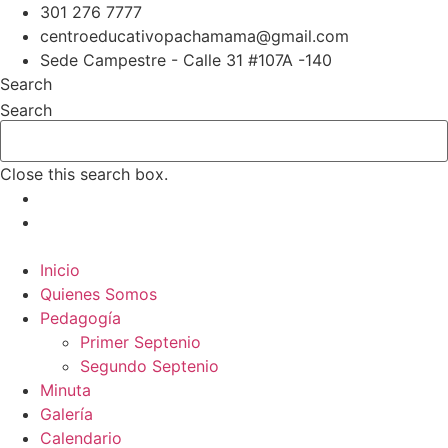
Ir
301 276 7777
al
centroeducativopachamama@gmail.com
contenido
Sede Campestre - Calle 31 #107A -140
Search
Search
Close this search box.
Inicio
Quienes Somos
Pedagogía
Primer Septenio
Segundo Septenio
Minuta
Galería
Calendario