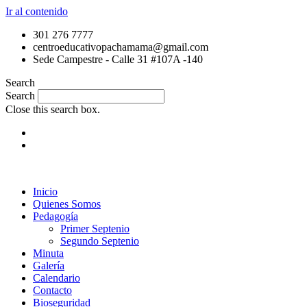
Ir al contenido
301 276 7777
centroeducativopachamama@gmail.com
Sede Campestre - Calle 31 #107A -140
Search
Search
Close this search box.
Inicio
Quienes Somos
Pedagogía
Primer Septenio
Segundo Septenio
Minuta
Galería
Calendario
Contacto
Bioseguridad