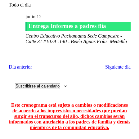
vista
fecha.
Todo el día
búsqueda
de
y
Even
junio 12
vistas
Entrega Informes a padres flia
de
Centro Educativo Pachamama
Sede Campestre -
Eventos
Calle 31 #107A -140 - Belén Aguas Frías, Medellín
Día anterior
Siguiente día
Suscribirse al calendario
Este cronograma está sujeto a cambios o modificaciones
de acuerdo a los imprevistos o necesidades que puedan
surgir en el transcurso del año, dichos cambios serán
informados con antelación a los padres de familia y demás
miembros de la comunidad educativa.