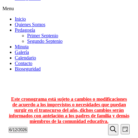
Menu
Inicio
Quienes Somos
Pedagogía
Primer Septenio
Segundo Septenio
Minuta
Galería
Calendario
Contacto
Bioseguridad
Este cronograma está sujeto a cambios o modificaciones
de acuerdo a los imprevistos o necesidades que puedan
surgir en el transcurso del año, dichos cambios serán
informados con antelación a los padres de familia y demás
miembros de la comunidad educativa.
Navegaci
Nave
6/12/2026
Día
de
de
Seleccionar
Buscar