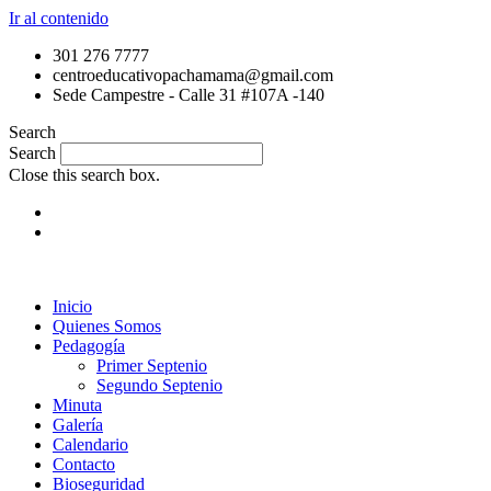
Ir al contenido
301 276 7777
centroeducativopachamama@gmail.com
Sede Campestre - Calle 31 #107A -140
Search
Search
Close this search box.
Inicio
Quienes Somos
Pedagogía
Primer Septenio
Segundo Septenio
Minuta
Galería
Calendario
Contacto
Bioseguridad