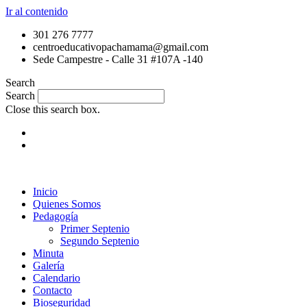
Ir al contenido
301 276 7777
centroeducativopachamama@gmail.com
Sede Campestre - Calle 31 #107A -140
Search
Search
Close this search box.
Inicio
Quienes Somos
Pedagogía
Primer Septenio
Segundo Septenio
Minuta
Galería
Calendario
Contacto
Bioseguridad