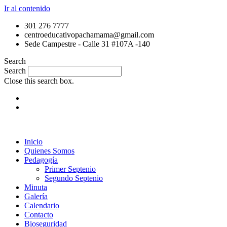
Ir al contenido
301 276 7777
centroeducativopachamama@gmail.com
Sede Campestre - Calle 31 #107A -140
Search
Search
Close this search box.
Inicio
Quienes Somos
Pedagogía
Primer Septenio
Segundo Septenio
Minuta
Galería
Calendario
Contacto
Bioseguridad