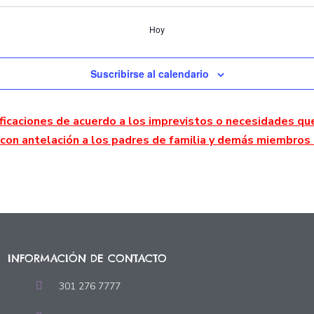
Hoy
Suscribirse al calendario
icaciones de acuerdo a los imprevistos o necesidades que 
con antelación a los padres de familia y demás miembros 
INFORMACIÓN DE CONTACTO
301 276 7777