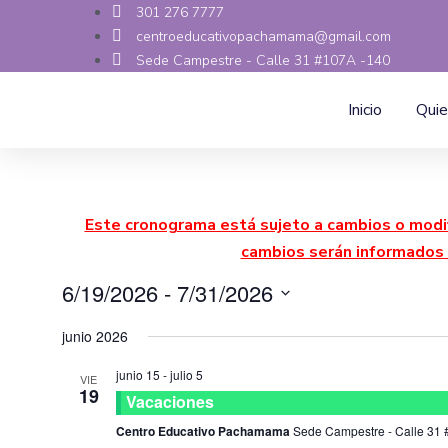
301 276 7777
centroeducativopachamama@gmail.com
Sede Campestre - Calle 31 #107A -140
Inicio
Qui
Este cronograma está sujeto a cambios o modif
cambios serán informados 
6/19/2026
 - 
7/31/2026
Seleccionar
fecha.
junio 2026
junio 15
-
julio 5
VIE
19
Vacaciones
Centro Educativo Pachamama
Sede Campestre - Calle 31 #