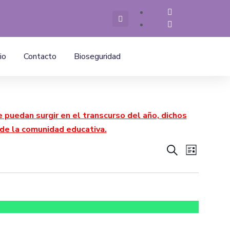
io
Contacto
Bioseguridad
puedan surgir en el transcurso del año, dichos
de la comunidad educativa.
Navega
Nave
Buscar
Lista
de
de
vistas
búsque
de
y
Even
vistas