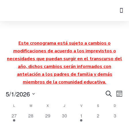
Este cronograma está sujeto a cambios o
modificaciones de acuerdo a los imprevistos o
necesidades que puedan surgir en el transcurso del
año, dichos cambios serán informados con
antelación a los padres de familia y demás
miembros de la comunidad educativa.
Nave
Na
5/1/2026
Buscar
Mes
Seleccionar
d
de
fecha.
Calendario
L
M
X
J
V
S
D
vi
búsq
1 evento,
0 eventos,
0 eventos,
0 eventos,
1 evento,
0 eventos,
0 event
27
28
29
30
1
2
3
de
d
y