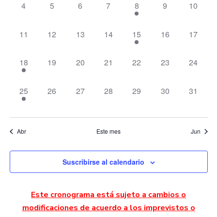
Eventos
Ev
0 eventos,
0 eventos,
0 eventos,
0 eventos,
1 evento,
0 eventos,
0 evento
4
5
6
7
8
9
10
vista
de
0 eventos,
0 eventos,
0 eventos,
0 eventos,
1 evento,
0 eventos,
0 evento
11
12
13
14
15
16
17
Even
1 evento,
0 eventos,
0 eventos,
0 eventos,
0 eventos,
0 eventos,
0 evento
18
19
20
21
22
23
24
1 evento,
0 eventos,
0 eventos,
0 eventos,
0 eventos,
0 eventos,
0 evento
25
26
27
28
29
30
31
Abr
Este mes
Jun
Suscribirse al calendario
Este cronograma está sujeto a cambios o
modificaciones de acuerdo a los imprevistos o