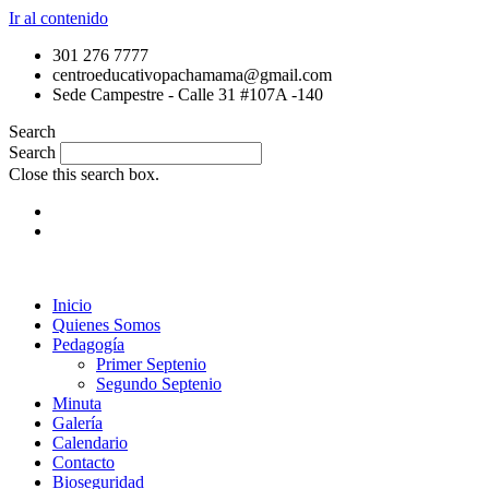
Ir al contenido
301 276 7777
centroeducativopachamama@gmail.com
Sede Campestre - Calle 31 #107A -140
Search
Search
Close this search box.
Inicio
Quienes Somos
Pedagogía
Primer Septenio
Segundo Septenio
Minuta
Galería
Calendario
Contacto
Bioseguridad