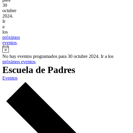
30
octubre
2024.
Ir
a
los
próximos
eventos
.
No hay eventos programados para 30 octubre 2024. Ir a los
próximos eventos
.
Escuela de Padres
Eventos