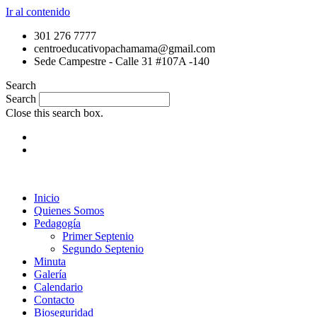
Ir al contenido
301 276 7777
centroeducativopachamama@gmail.com
Sede Campestre - Calle 31 #107A -140
Search
Search
Close this search box.
Inicio
Quienes Somos
Pedagogía
Primer Septenio
Segundo Septenio
Minuta
Galería
Calendario
Contacto
Bioseguridad